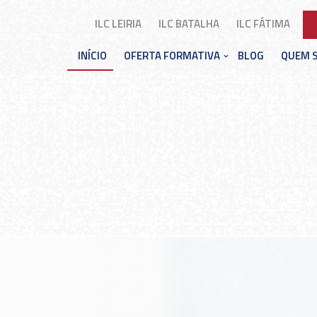
ILC LEIRIA
ILC BATALHA
ILC FÁTIMA
INÍCIO
OFERTA FORMATIVA
BLOG
QUEM 