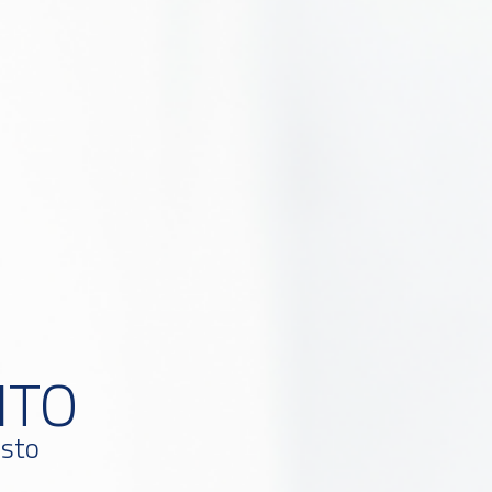
NTO
osto