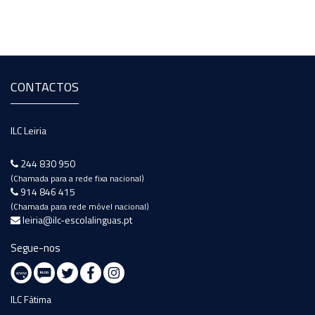
CONTACTOS
ILC Leiria
244 830 950
(Chamada para a rede fixa nacional)
914 846 415
(Chamada para rede móvel nacional)
leiria@ilc-escolalinguas.pt
Segue-nos
ILC Fátima