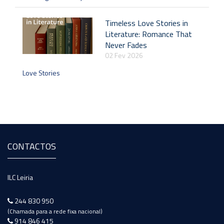
Timeless Love Stories in
Literature: Romance That
Never Fades
02 Fev 2026
Love Stories
CONTACTOS
ILC Leiria
244 830 950
(Chamada para a rede fixa nacional)
914 846 415