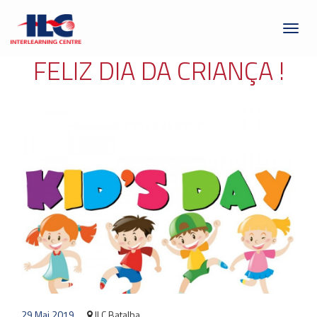
Toggl
naviga
FELIZ DIA DA CRIANÇA !
29 Mai 2019
ILC Batalha