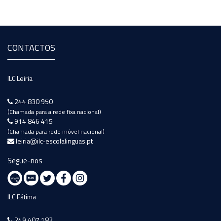
CONTACTOS
ILC Leiria
244 830 950
(Chamada para a rede fixa nacional)
914 846 415
(Chamada para rede móvel nacional)
leiria@ilc-escolalinguas.pt
Segue-nos
ILC Fátima
249 407 182