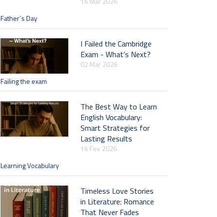
16 Mar 2026
Father´s Day
I Failed the Cambridge
Exam - What’s Next?
02 Mar 2026
Failing the exam
The Best Way to Learn
English Vocabulary:
Smart Strategies for
Lasting Results
16 Fev 2026
Learning Vocabulary
Timeless Love Stories
in Literature: Romance
That Never Fades