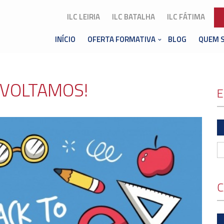
ILC LEIRIA
ILC BATALHA
ILC FÁTIMA
INÍCIO
OFERTA FORMATIVA
BLOG
QUEM 
 VOLTAMOS!
E
C