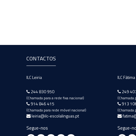
CONTACTOS
ILC Leiria
ILC Fátima
244 830 950
249 40
(Chamada para a rede fixa nacional)
(Chamada pa
914 846 415
913 10
(Chamada para rede móvel nacional)
(Chamada p
leiria@ilc-escolalinguas.pt
fatima@
Segue-nos
Segue-n