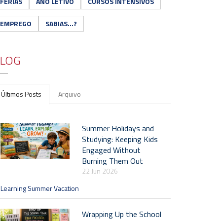
FÉRIAS
ANO LETIVO
CURSOS INTENSIVOS
EMPREGO
SABIAS...?
LOG
Últimos Posts
Arquivo
Summer Holidays and
Studying: Keeping Kids
Engaged Without
Burning Them Out
22 Jun 2026
Learning Summer Vacation
Wrapping Up the School