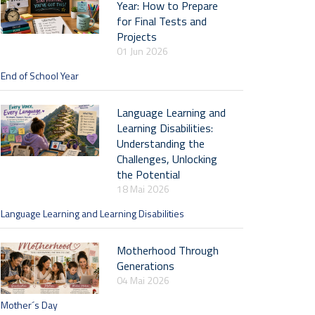
Year: How to Prepare
for Final Tests and
Projects
01 Jun 2026
End of School Year
Language Learning and
Learning Disabilities:
Understanding the
Challenges, Unlocking
the Potential
18 Mai 2026
Language Learning and Learning Disabilities
Motherhood Through
Generations
04 Mai 2026
Mother´s Day