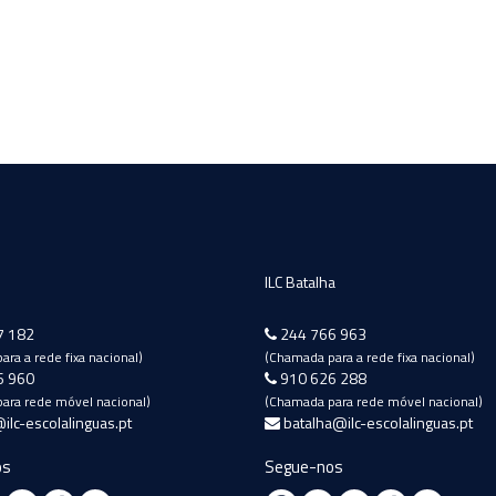
ILC Batalha
7 182
244 766 963
ra a rede fixa nacional)
(Chamada para a rede fixa nacional)
6 960
910 626 288
ara rede móvel nacional)
(Chamada para rede móvel nacional)
ilc-escolalinguas.pt
batalha@ilc-escolalinguas.pt
os
Segue-nos